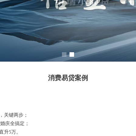
消费易贷案例
，关键两步；
/婚庆全搞定；
款→额度直升5万。