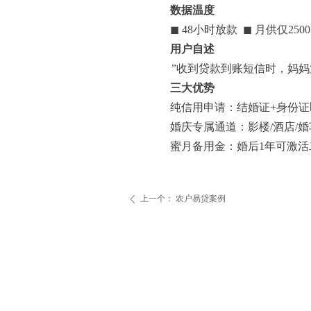
数据温度
◼ 48
小时放款
◼
月供仅250
用户自述
”
收到贷款到账短信时，妈妈第
三大优势
纯信用申请：结婚证+身份
婚庆专属通道：影楼/酒店/
蜜月备用金：婚后1年可激活
上一个：
农户易贷案例
ꄴ