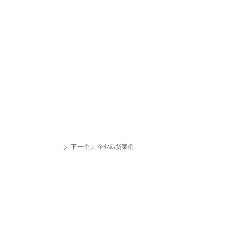
下一个：
企业易贷案例
ꄲ