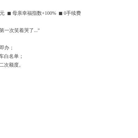
0元
◼
母亲幸福指数+100%
◼
0
手续费
一次笑着哭了...”
证即办；
婚车白名单；
二次额度。